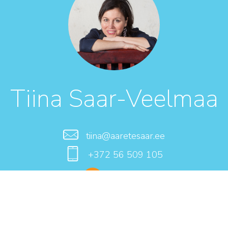
Tiina Saar-Veelmaa
tiina@aaretesaar.ee
+372 56 509 105
HappyMe
NAME