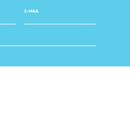
E-MAIL
poolt, rakenduvad Google
Privaatsuspoliitika
ja