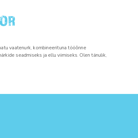
TOR
umatu vaatenurk, kombineerituna tööõnne
rkide seadmiseks ja ellu viimiseks. Olen tänulik,