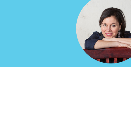
Tiina Saar-V
tiina@aaretesaa
+372 56 509 
HappyMe