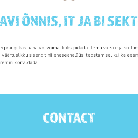
AVI ÕNNIS, IT JA BI SEK
ei pruugi kas näha või võimalikuks pidada. Tema värske ja sõlt
äärtuslikku sisendit nii eneseanalüüsi teostamisel kui ka eesmä
aremini korraldada.
CONTACT