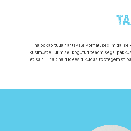
TA
Tiina oskab tuua nähtavale võimalused, mida ise 
küsimuste uurimisel kogutud teadmisega, pakkus v
et sain Tiinalt häid ideesid kuidas töötegemist p