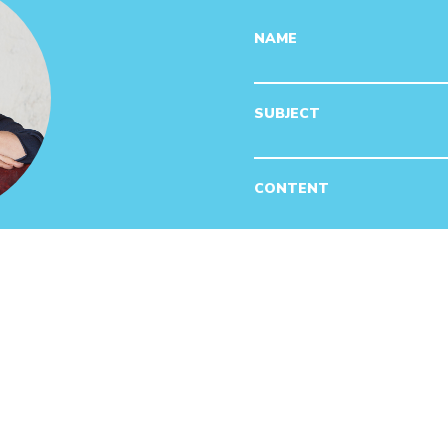
NAME
SUBJECT
CONTENT
eelmaa
r.ee
105
Leht on kaitstud reCAPTCHA 
Kasutustingimused